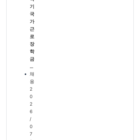
기
국
가
근
로
장
학
금
…
채
용
2
0
2
6
/
0
7