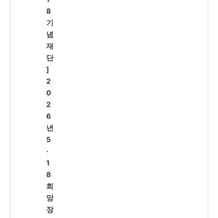
8
기
념
재
단
]
2
0
2
6
년
5
·
1
8
희
망
장