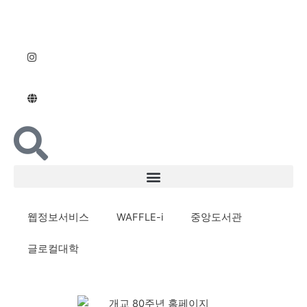
콘
텐
츠
로
건
너
뛰
기
웹정보서비스
WAFFLE-i
중앙도서관
글로컬대학