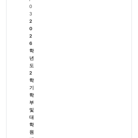
0
3
2
0
2
6
학
년
도
2
학
기
학
부
및
대
학
원