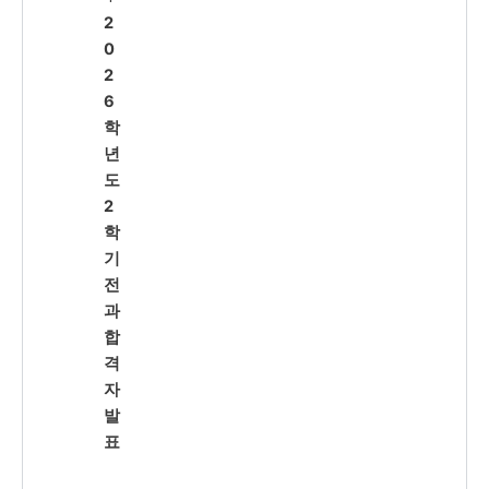
2
0
2
6
학
년
도
2
학
기
전
과
합
격
자
발
표