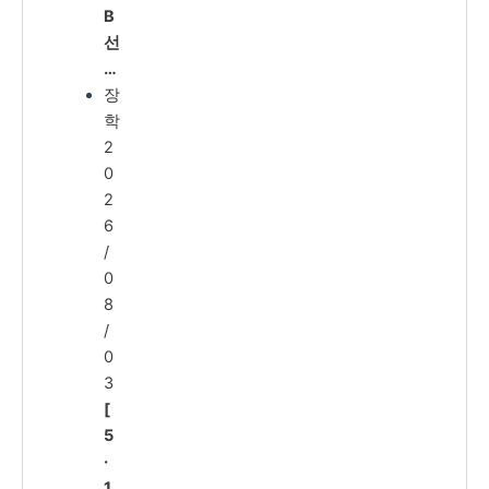
B
선
…
장
학
2
0
2
6
/
0
8
/
0
3
[
5
·
1