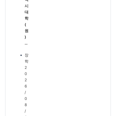
시
대
학
(
원
)
…
장
학
2
0
2
6
/
0
8
/