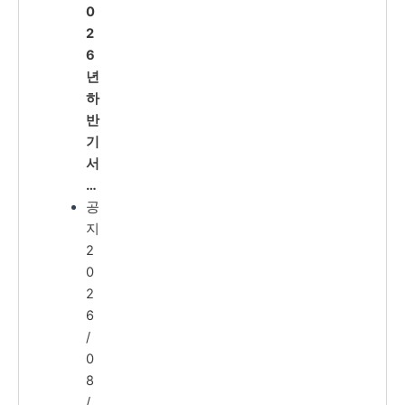
0
2
6
년
하
반
기
서
…
공
지
2
0
2
6
/
0
8
/