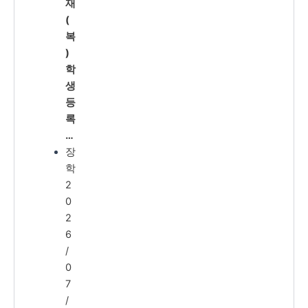
재
(
복
)
학
생
등
록
…
장
학
2
0
2
6
/
0
7
/