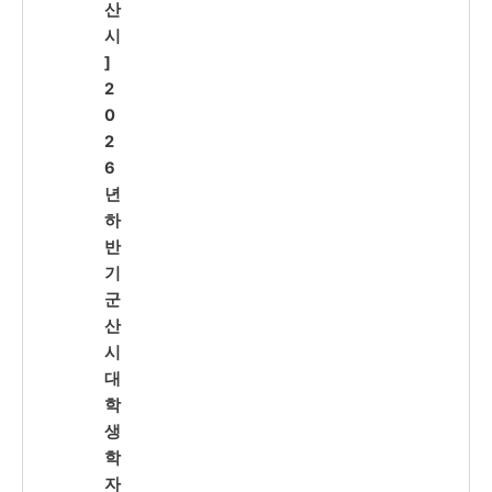
산
시
]
2
0
2
6
년
하
반
기
군
산
시
대
학
생
학
자