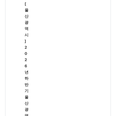
[
울
산
광
역
시
]
2
0
2
6
년
하
반
기
울
산
광
역