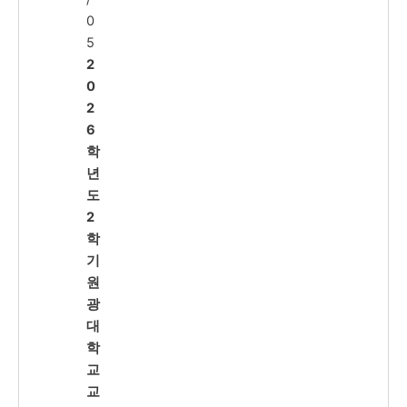
0
5
2
0
2
6
학
년
도
2
학
기
원
광
대
학
교
교