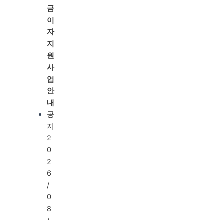
금
이
자
지
원
사
업
안
내
공
지
2
0
2
6
/
0
8