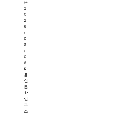
용
2
0
2
6
/
0
8
/
0
6
마
음
인
문
학
연
구
소