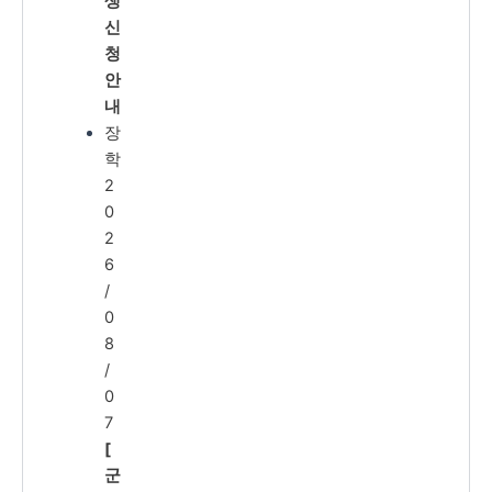
생
신
청
안
내
장
학
2
0
2
6
/
0
8
/
0
7
[
군