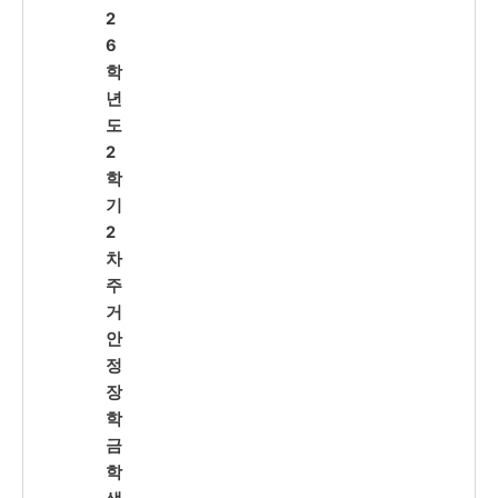
2
6
학
년
도
2
학
기
2
차
주
거
안
정
장
학
금
학