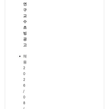
연
구
교
수
초
빙
공
고
채
용
2
0
2
6
/
0
8
/