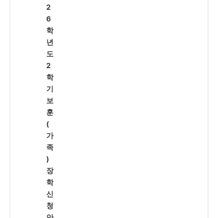
2
6
학
년
도
2
학
기
보
훈
(
가
족
)
장
학
신
청
안