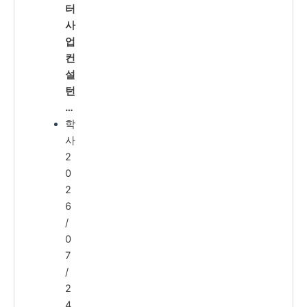
터
사
업
컨
설
턴
…
학
사
2
0
2
6
/
0
7
/
2
4