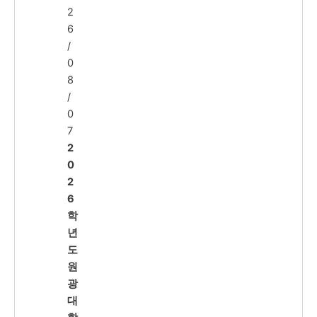
2
6
/
0
8
/
0
7
2
0
2
6
학
년
도
원
광
대