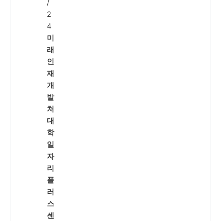
/
2
4
미
래
인
재
개
발
처
대
학
일
자
리
플
러
스
센