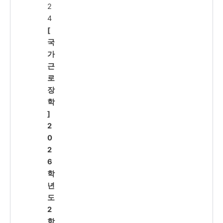
2
4
[
국
가
근
로
장
학
]
2
0
2
6
학
년
도
2
학