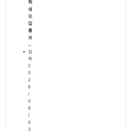
학
생
모
집
홍
보
…
장
학
2
0
2
6
/
0
8
/
0
3