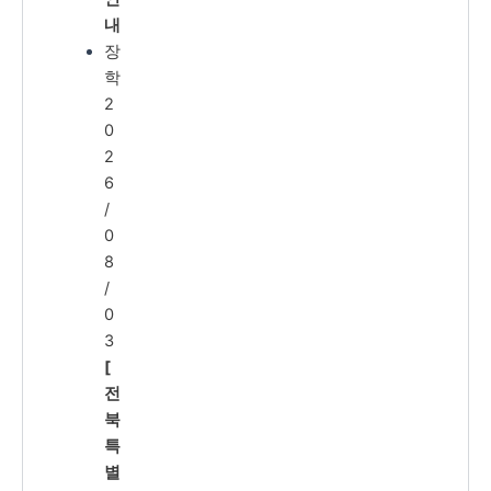
내
장
학
2
0
2
6
/
0
8
/
0
3
[
전
북
특
별