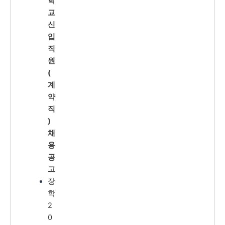
학
교
신
입
직
원
(
계
약
직
)
채
용
공
고
장
학
2
0