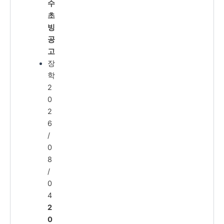
수
초
빙
공
고
장
학
2
0
2
6
/
0
8
/
0
4
2
0