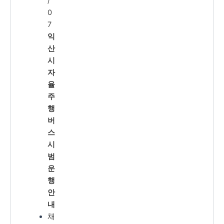
/
0
7
익
산
시
자
율
주
행
버
스
시
범
운
행
안
내
채