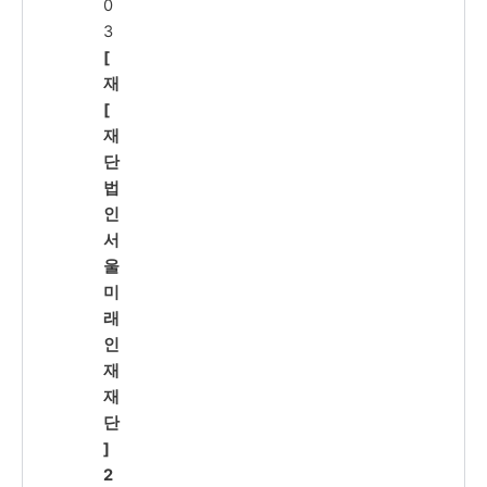
0
3
[
재
[
재
단
법
인
서
울
미
래
인
재
재
단
]
2