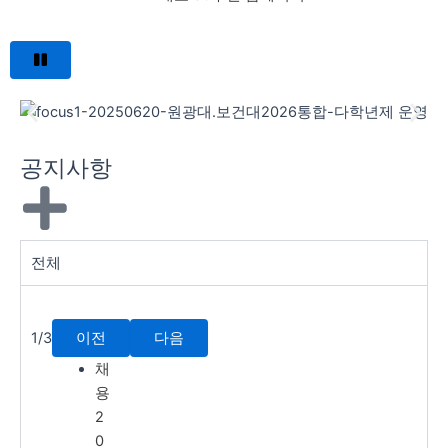
공지사항
전체
1/3
이전
다음
채
용
2
0