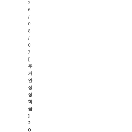
2
6
/
0
8
/
0
7
[
주
거
안
정
장
학
금
]
2
0